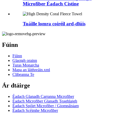
Microfiber Éadach Cistine
Tuáille lomra coiréil ard-dlúis
Fúinn
Fúinn
Glaoigh orainn
Turas Monarcha
Mapa an láithreáin.xml
Clibeanna Te
Ár dtáirge
Éadach Glanadh Carranna Microfiber
Éadach Microfiber Glanadh Teaghlaigh
Éadach Spóirt Microfiber / Giomnáisiam
Éadach Scéimhe Microfiber