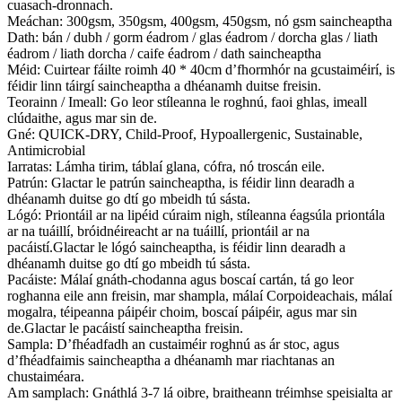
cuasach-dronnach.
Meáchan: 300gsm, 350gsm, 400gsm, 450gsm, nó gsm saincheaptha
Dath: bán / dubh / gorm éadrom / glas éadrom / dorcha glas / liath
éadrom / liath dorcha / caife éadrom / dath saincheaptha
Méid: Cuirtear fáilte roimh 40 * 40cm d’fhormhór na gcustaiméirí, is
féidir linn táirgí saincheaptha a dhéanamh duitse freisin.
Teorainn / Imeall: Go leor stíleanna le roghnú, faoi ghlas, imeall
clúdaithe, agus mar sin de.
Gné: QUICK-DRY, Child-Proof, Hypoallergenic, Sustainable,
Antimicrobial
Iarratas: Lámha tirim, táblaí glana, cófra, nó troscán eile.
Patrún: Glactar le patrún saincheaptha, is féidir linn dearadh a
dhéanamh duitse go dtí go mbeidh tú sásta.
Lógó: Priontáil ar na lipéid cúraim nigh, stíleanna éagsúla priontála
ar na tuáillí, bróidnéireacht ar na tuáillí, priontáil ar na
pacáistí.Glactar le lógó saincheaptha, is féidir linn dearadh a
dhéanamh duitse go dtí go mbeidh tú sásta.
Pacáiste: Málaí gnáth-chodanna agus boscaí cartán, tá go leor
roghanna eile ann freisin, mar shampla, málaí Corpoideachais, málaí
mogalra, téipeanna páipéir choim, boscaí páipéir, agus mar sin
de.Glactar le pacáistí saincheaptha freisin.
Sampla: D’fhéadfadh an custaiméir roghnú as ár stoc, agus
d’fhéadfaimis saincheaptha a dhéanamh mar riachtanas an
chustaiméara.
Am samplach: Gnáthlá 3-7 lá oibre, braitheann tréimhse speisialta ar