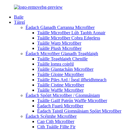
Baile
Táirgí
Éadach Glanadh Carranna Microfiber
Tuáille Microfiber Lúb Taobh Aonair
Tuáille Microfiber Cobra Edgeless
Tuáille Warp Microfiber
Tuáille Plush Microfiber
Éadach Microfiber Glanadh Teaghlaigh
Tuáille Teaghlaigh Chenille
Tuáille lomra coiréil
Tuáille Glantacháin Microfiber
Tuáille Gloine Microfiber
Tuáille Piles Ard / Íseal ilfheidhmeach
Tuáille Cistine Microfiber
Tuáille Waffle Microfiber
Éadach Spóirt Microfiber / Giomnáisiam
Tuáille Gailf Patrún Waffle Microfiber
Éadach Fuarú Microfiber
Éadach Taistil Giomnáisiam Spóirt Microfiber
Éadach Scéimhe Microfiber
Cap Cith Microfiber
Cith Tuáille Fillte Fir