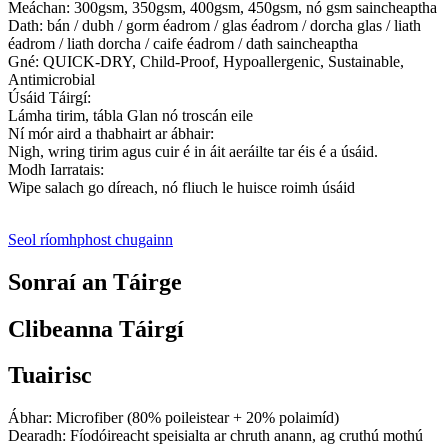
Meáchan: 300gsm, 350gsm, 400gsm, 450gsm, nó gsm saincheaptha
Dath: bán / dubh / gorm éadrom / glas éadrom / dorcha glas / liath
éadrom / liath dorcha / caife éadrom / dath saincheaptha
Gné: QUICK-DRY, Child-Proof, Hypoallergenic, Sustainable,
Antimicrobial
Úsáid Táirgí:
Lámha tirim, tábla Glan nó troscán eile
Ní mór aird a thabhairt ar ábhair:
Nigh, wring tirim agus cuir é in áit aeráilte tar éis é a úsáid.
Modh Iarratais:
Wipe salach go díreach, nó fliuch le huisce roimh úsáid
Seol ríomhphost chugainn
Sonraí an Táirge
Clibeanna Táirgí
Tuairisc
Ábhar: Microfiber (80% poileistear + 20% polaimíd)
Dearadh: Fíodóireacht speisialta ar chruth anann, ag cruthú mothú