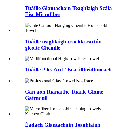
Tuáille Glantacháin Teaghlaigh Scála
Éisc Microfiber
Tuáille teaghlaigh crochta cartún
gleoite Chenille
Tuáille Piles Ard / Íseal ilfheidhmeach
Gan aon Rianaithe Tuáille Gloine
Gairmiúil
Éadach Glantacháin Teaghlaigh