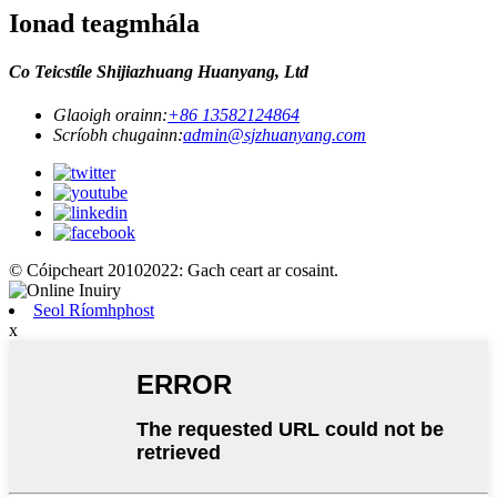
Ionad teagmhála
Co Teicstíle Shijiazhuang Huanyang, Ltd
Glaoigh orainn:
+86 13582124864
Scríobh chugainn:
admin@sjzhuanyang.com
© Cóipcheart 20102022: Gach ceart ar cosaint.
Seol Ríomhphost
x