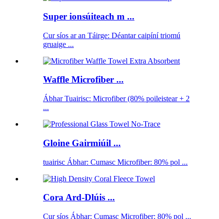
Super ionsúiteach m ...
Cur síos ar an Táirge: Déantar caipíní triomú
gruaige ...
Waffle Microfiber ...
Ábhar Tuairisc: Microfiber (80% poileistear + 2
...
Gloine Gairmiúil ...
tuairisc Ábhar: Cumasc Microfiber: 80% pol ...
Cora Ard-Dlúis ...
Cur síos Ábhar: Cumasc Microfiber: 80% pol ...