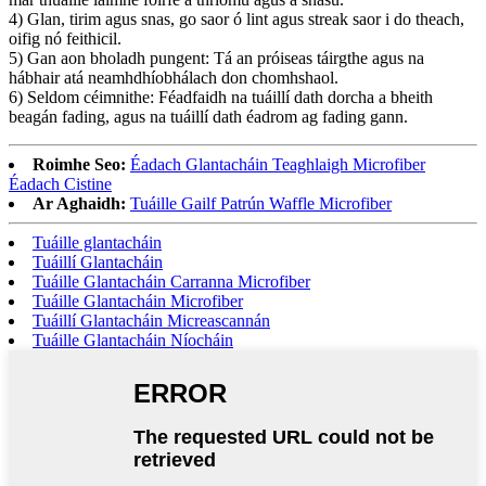
4) Glan, tirim agus snas, go saor ó lint agus streak saor i do theach,
oifig nó feithicil.
5) Gan aon bholadh pungent: Tá an próiseas táirgthe agus na
hábhair atá neamhdhíobhálach don chomhshaol.
6) Seldom céimnithe: Féadfaidh na tuáillí dath dorcha a bheith
beagán fading, agus na tuáillí dath éadrom ag fading gann.
Roimhe Seo:
Éadach Glantacháin Teaghlaigh Microfiber
Éadach Cistine
Ar Aghaidh:
Tuáille Gailf Patrún Waffle Microfiber
Tuáille glantacháin
Tuáillí Glantacháin
Tuáille Glantacháin Carranna Microfiber
Tuáille Glantacháin Microfiber
Tuáillí Glantacháin Micreascannán
Tuáille Glantacháin Níocháin