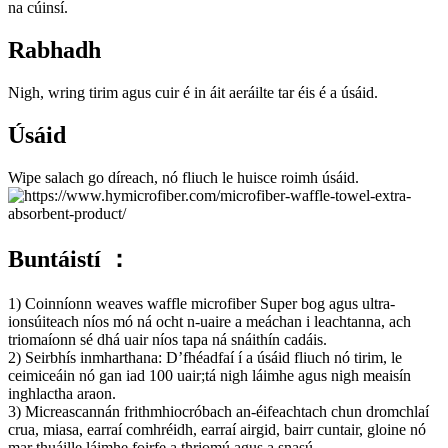
na cúinsí.
Rabhadh
Nigh, wring tirim agus cuir é in áit aeráilte tar éis é a úsáid.
Úsáid
Wipe salach go díreach, nó fliuch le huisce roimh úsáid.
Buntáistí ：
1) Coinníonn weaves waffle microfiber Super bog agus ultra-
ionsúiteach níos mó ná ocht n-uaire a meáchan i leachtanna, ach
triomaíonn sé dhá uair níos tapa ná snáithín cadáis.
2) Seirbhís inmharthana: D’fhéadfaí í a úsáid fliuch nó tirim, le
ceimiceáin nó gan iad 100 uair;tá nigh láimhe agus nigh meaisín
inghlactha araon.
3) Micreascannán frithmhiocróbach an-éifeachtach chun dromchlaí
crua, miasa, earraí comhréidh, earraí airgid, bairr cuntair, gloine nó
mar thuáille láimhe foirfe a thriomú agus a snasú.