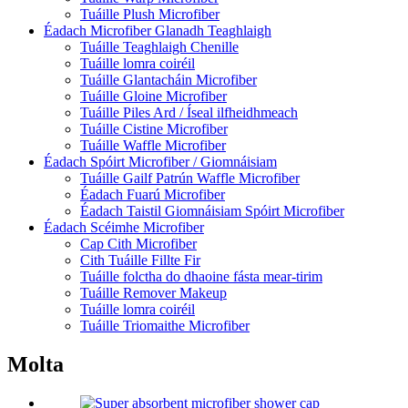
Tuáille Plush Microfiber
Éadach Microfiber Glanadh Teaghlaigh
Tuáille Teaghlaigh Chenille
Tuáille lomra coiréil
Tuáille Glantacháin Microfiber
Tuáille Gloine Microfiber
Tuáille Piles Ard / Íseal ilfheidhmeach
Tuáille Cistine Microfiber
Tuáille Waffle Microfiber
Éadach Spóirt Microfiber / Giomnáisiam
Tuáille Gailf Patrún Waffle Microfiber
Éadach Fuarú Microfiber
Éadach Taistil Giomnáisiam Spóirt Microfiber
Éadach Scéimhe Microfiber
Cap Cith Microfiber
Cith Tuáille Fillte Fir
Tuáille folctha do dhaoine fásta mear-tirim
Tuáille Remover Makeup
Tuáille lomra coiréil
Tuáille Triomaithe Microfiber
Molta