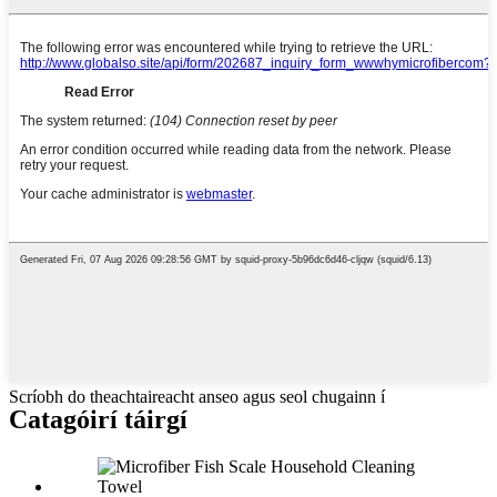
Scríobh do theachtaireacht anseo agus seol chugainn í
Catagóirí táirgí