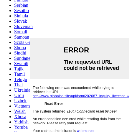
Serbian
Sesotho
Sinhala
Slovak
Slovenian
Somali
Samoan
Scots Gaelic
Shona
Sindhi
Sundanese
Swahili
Tajik
Tamil
Telugu
Thai
Ukrainian
Urdu
Uzbek
Vietnamese
Welsh
Xhosa
Yiddish
Yoruba