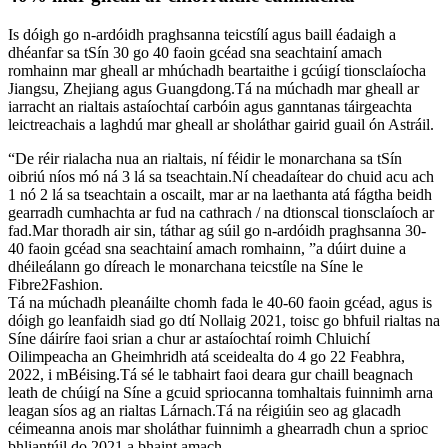
Is dóigh go n-ardóidh praghsanna teicstílí agus baill éadaigh a
dhéanfar sa tSín 30 go 40 faoin gcéad sna seachtainí amach
romhainn mar gheall ar mhúchadh beartaithe i gcúigí tionsclaíocha
Jiangsu, Zhejiang agus Guangdong.Tá na múchadh mar gheall ar
iarracht an rialtais astaíochtaí carbóin agus ganntanas táirgeachta
leictreachais a laghdú mar gheall ar sholáthar gairid guail ón Astráil.
“De réir rialacha nua an rialtais, ní féidir le monarchana sa tSín
oibriú níos mó ná 3 lá sa tseachtain.Ní cheadaítear do chuid acu ach
1 nó 2 lá sa tseachtain a oscailt, mar ar na laethanta atá fágtha beidh
gearradh cumhachta ar fud na cathrach / na dtionscal tionsclaíoch ar
fad.Mar thoradh air sin, táthar ag súil go n-ardóidh praghsanna 30-
40 faoin gcéad sna seachtainí amach romhainn, ”a dúirt duine a
dhéileálann go díreach le monarchana teicstíle na Síne le
Fibre2Fashion.
Tá na múchadh pleanáilte chomh fada le 40-60 faoin gcéad, agus is
dóigh go leanfaidh siad go dtí Nollaig 2021, toisc go bhfuil rialtas na
Síne dáiríre faoi srian a chur ar astaíochtaí roimh Chluichí
Oilimpeacha an Gheimhridh atá sceidealta do 4 go 22 Feabhra,
2022, i mBéising.Tá sé le tabhairt faoi deara gur chaill beagnach
leath de chúigí na Síne a gcuid spriocanna tomhaltais fuinnimh arna
leagan síos ag an rialtas Lárnach.Tá na réigiúin seo ag glacadh
céimeanna anois mar sholáthar fuinnimh a ghearradh chun a sprioc
bhliantúil do 2021 a bhaint amach.