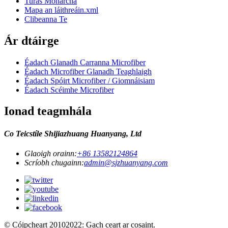
Turas Monarcha
Mapa an láithreáin.xml
Clibeanna Te
Ár dtáirge
Éadach Glanadh Carranna Microfiber
Éadach Microfiber Glanadh Teaghlaigh
Éadach Spóirt Microfiber / Giomnáisiam
Éadach Scéimhe Microfiber
Ionad teagmhála
Co Teicstíle Shijiazhuang Huanyang, Ltd
Glaoigh orainn:
+86 13582124864
Scríobh chugainn:
admin@sjzhuanyang.com
© Cóipcheart 20102022: Gach ceart ar cosaint.