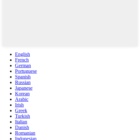
English
French
German
Portuguese
Spanish
Russian
Japanese
Korean
Arabic
Irish
Greek
Turkish
Italian
Danish
Romanian
Indonesian