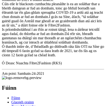
Cúis eile le blackouts cumhachta pleanáilte is ea an soláthar thar a
bheith daingean ar fud an domhain, toisc go bhfuil borradh san
éileamh tar éis glas-ghlais spreagtha COVID-19 a ardú atá ag teacht
chun donais ar fud an domhain.I gcás na Síne, áfach, “tá soláthar
gairid guail ón Astráil mar gheall ar an gcaidreamh dian atá aici leis
an tír sin,” a dúirt foinse eile le Fibre2Fashion.
Is príomhsholáthraí í an tSín ar roinnt táirgí, lena n-áirítear teicstílí
agus éadaí, do thíortha ar fud an domhain.Dá réir sin, bheadh ​​
ganntanas na dtáirgí sin mar thoradh ar an ngéarchéim chumhachta
leanúnach, ag cur isteach ar shlabhraí soláthair domhanda.
Ó thaobh intíre de, d’fhéadfadh go dtitfeadh ráta fáis OTI na Síne go
dtí timpeall 6 faoin gcéad sa dara leath de 2021, tar éis fás ag os
cionn 12 faoin gcéad sa chéad leath.
Ó Deasc Nuachta Fibre2Fashion (RKS)
Am poist: Samhain-24-2021
Fúinn
Fúinn
Glaoigh orainn