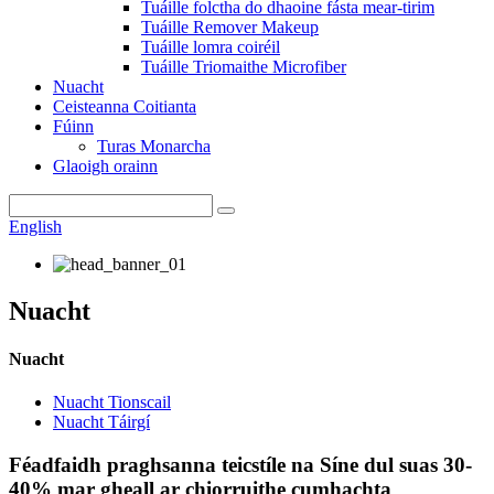
Tuáille folctha do dhaoine fásta mear-tirim
Tuáille Remover Makeup
Tuáille lomra coiréil
Tuáille Triomaithe Microfiber
Nuacht
Ceisteanna Coitianta
Fúinn
Turas Monarcha
Glaoigh orainn
English
Nuacht
Nuacht
Nuacht Tionscail
Nuacht Táirgí
Féadfaidh praghsanna teicstíle na Síne dul suas 30-
40% mar gheall ar chiorruithe cumhachta