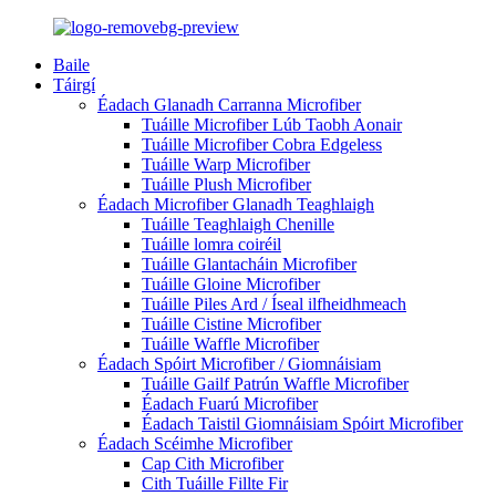
Baile
Táirgí
Éadach Glanadh Carranna Microfiber
Tuáille Microfiber Lúb Taobh Aonair
Tuáille Microfiber Cobra Edgeless
Tuáille Warp Microfiber
Tuáille Plush Microfiber
Éadach Microfiber Glanadh Teaghlaigh
Tuáille Teaghlaigh Chenille
Tuáille lomra coiréil
Tuáille Glantacháin Microfiber
Tuáille Gloine Microfiber
Tuáille Piles Ard / Íseal ilfheidhmeach
Tuáille Cistine Microfiber
Tuáille Waffle Microfiber
Éadach Spóirt Microfiber / Giomnáisiam
Tuáille Gailf Patrún Waffle Microfiber
Éadach Fuarú Microfiber
Éadach Taistil Giomnáisiam Spóirt Microfiber
Éadach Scéimhe Microfiber
Cap Cith Microfiber
Cith Tuáille Fillte Fir